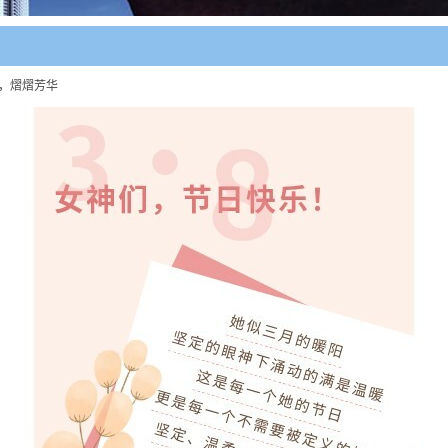
她，熠熠芳华